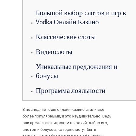
Большой выбор слотов и игр в
Vodka Онлайн Казино
Классические слоты
Видеослоты
Уникальные предложения и
бонусы
Программа лояльности
В последние годы онлайн-казино стали все
более популярными, и это неудивительно. Ведь
они предлагают игрокам широкий выбор игр,
слотов и бонусов, которые могут быть