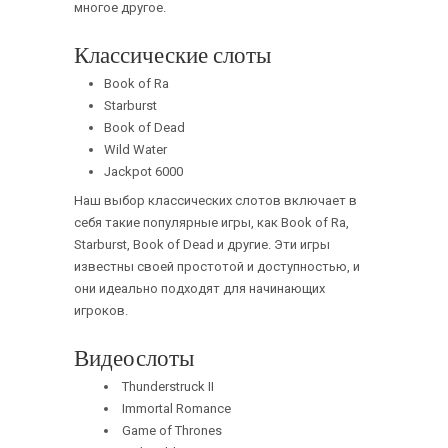
многое другое.
Классические слоты
Book of Ra
Starburst
Book of Dead
Wild Water
Jackpot 6000
Наш выбор классических слотов включает в
себя такие популярные игры, как Book of Ra,
Starburst, Book of Dead и другие. Эти игры
известны своей простотой и доступностью, и
они идеально подходят для начинающих
игроков.
Видеослоты
Thunderstruck II
Immortal Romance
Game of Thrones