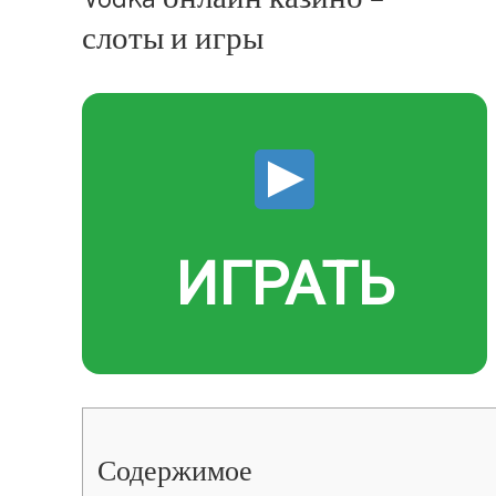
слоты и игры
ИГРАТЬ
Содержимое