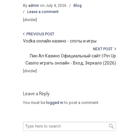
By
admin
on July 4, 2026
/
Blog
/
Leave a comment
[divider]
PREVIOUS POST
Vodka онлайн казино - слоты и игры
NEXT POST
Пин Ап Казино Официальный сайт | Pin Up
Casino играть онлайн - Вход, Зеркало (2026)
[divider]
Leave a Reply
You must be
logged in
to post a comment.