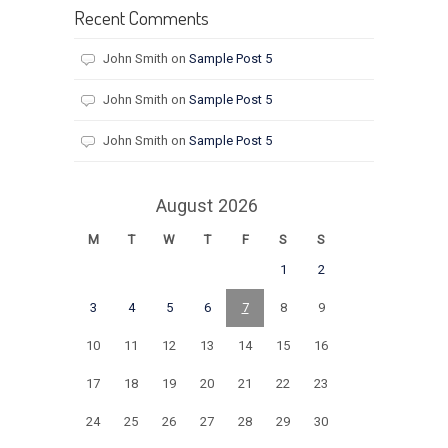
Recent Comments
John Smith
on
Sample Post 5
John Smith
on
Sample Post 5
John Smith
on
Sample Post 5
August 2026
M
T
W
T
F
S
S
1
2
3
4
5
6
7
8
9
10
11
12
13
14
15
16
17
18
19
20
21
22
23
24
25
26
27
28
29
30