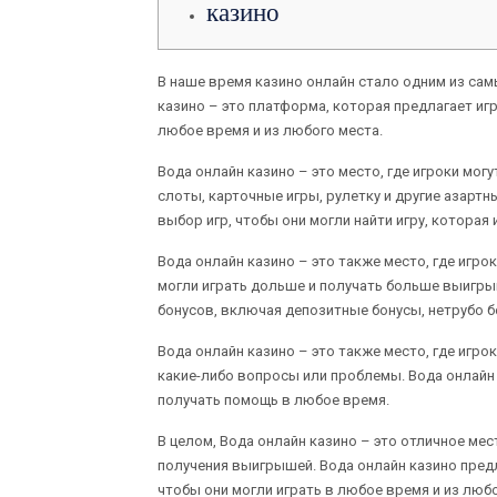
казино
В наше время казино онлайн стало одним из сам
казино – это платформа, которая предлагает иг
любое время и из любого места.
Вода онлайн казино – это место, где игроки могут
слоты, карточные игры, рулетку и другие азарт
выбор игр, чтобы они могли найти игру, которая 
Вода онлайн казино – это также место, где игр
могли играть дольше и получать больше выигры
бонусов, включая депозитные бонусы, нетрубо бо
Вода онлайн казино – это также место, где игро
какие-либо вопросы или проблемы. Вода онлайн 
получать помощь в любое время.
В целом, Вода онлайн казино – это отличное ме
получения выигрышей. Вода онлайн казино предл
чтобы они могли играть в любое время и из любо