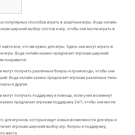
ых популярных способов играть в азартные игры. Вода онлайн
рокам широкий выбор слотов и игр, чтобы они могли играть в
 найти все, что им нужно для игры. Здесь они могут играть в
ные игры. Вода онлайн казино предлагает игрокам широкий
им понравится.
оки могут получать различные бонусы и промокоды, чтобы они
шей. Вода онлайн казино предлагает игрокам различные типы
нусы и другие.
ки могут получать поддержку и помощь, если у них возникнут
казино предлагает игрокам поддержку 24/7, чтобы они могли
сто для игроков, которые ищут новые возможности для игры и
агает игрокам широкий выбор игр, бонусы и поддержку,
го места.