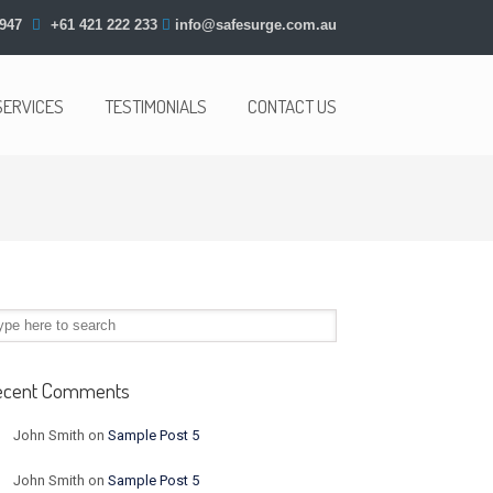
947
+61 421 222 233
info@safesurge.com.au
SERVICES
TESTIMONIALS
CONTACT US
ecent Comments
John Smith
on
Sample Post 5
John Smith
on
Sample Post 5