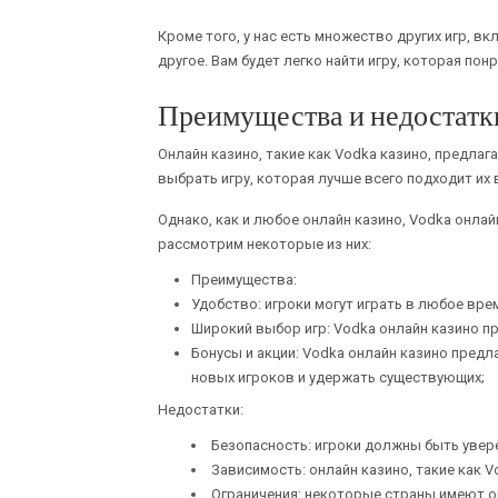
Кроме того, у нас есть множество других игр, в
другое. Вам будет легко найти игру, которая пон
Преимущества и недостатк
Онлайн казино, такие как Vodka казино, предла
выбрать игру, которая лучше всего подходит их 
Однако, как и любое онлайн казино, Vodka онла
рассмотрим некоторые из них:
Преимущества:
Удобство: игроки могут играть в любое врем
Широкий выбор игр: Vodka онлайн казино пр
Бонусы и акции: Vodka онлайн казино предл
новых игроков и удержать существующих;
Недостатки:
Безопасность: игроки должны быть увере
Зависимость: онлайн казино, такие как V
Ограничения: некоторые страны имеют ог