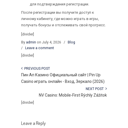
для подтверждения регистрации.
После регистрации вы получите доступ к
личному кабинету, где можно играть в игры,
получать бонусы и отслеживать свой прогресс.
[divider]
By
admin
on July 4, 2026
/
Blog
/
Leave a comment
[divider]
PREVIOUS POST
Пин Ап Казино Официальный сайт | Pin Up
Casino играть онлайн - Вход, Зеркало (2026)
NEXT POST
NV Casino: Mobile‑First Rýchly Zážitok
[divider]
Leave a Reply