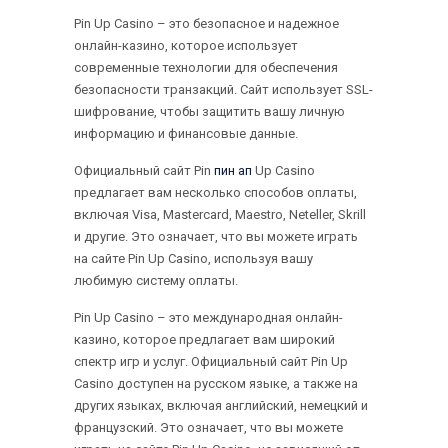
Pin Up Casino – это безопасное и надежное
онлайн-казино, которое использует
современные технологии для обеспечения
безопасности транзакций. Сайт использует SSL-
шифрование, чтобы защитить вашу личную
информацию и финансовые данные.
Официальный сайт Pin
пин ап
Up Casino
предлагает вам несколько способов оплаты,
включая Visa, Mastercard, Maestro, Neteller, Skrill
и другие. Это означает, что вы можете играть
на сайте Pin Up Casino, используя вашу
любимую систему оплаты.
Pin Up Casino – это международная онлайн-
казино, которое предлагает вам широкий
спектр игр и услуг. Официальный сайт Pin Up
Casino доступен на русском языке, а также на
других языках, включая английский, немецкий и
французский. Это означает, что вы можете