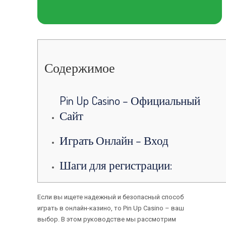
Содержимое
Pin Up Casino – Официальный
Сайт
Играть Онлайн – Вход
Шаги для регистрации:
Если вы ищете надежный и безопасный способ
играть в онлайн-казино, то Pin Up Casino – ваш
выбор. В этом руководстве мы рассмотрим