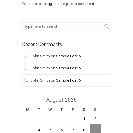
You must be
logged in
to post a comment.
Recent Comments
John Smith
on
Sample Post 5
John Smith
on
Sample Post 5
John Smith
on
Sample Post 5
August 2026
M
T
W
T
F
S
S
1
2
3
4
5
6
7
8
9