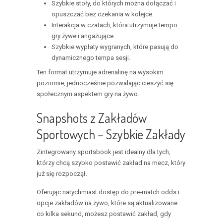
Szybkie stoły, do których można dołączać i
opuszczać bez czekania w kolejce.
Interakcja w czatach, która utrzymuje tempo
gry żywe i angażujące.
Szybkie wypłaty wygranych, które pasują do
dynamicznego tempa sesji.
Ten format utrzymuje adrenalinę na wysokim
poziomie, jednocześnie pozwalając cieszyć się
społecznym aspektem gry na żywo.
Snapshots z Zakładów
Sportowych – Szybkie Zakłady
Zintegrowany sportsbook jest idealny dla tych,
którzy chcą szybko postawić zakład na mecz, który
już się rozpoczął.
Oferując natychmiast dostęp do pre‑match odds i
opcje zakładów na żywo, które są aktualizowane
co kilka sekund, możesz postawić zakład, gdy