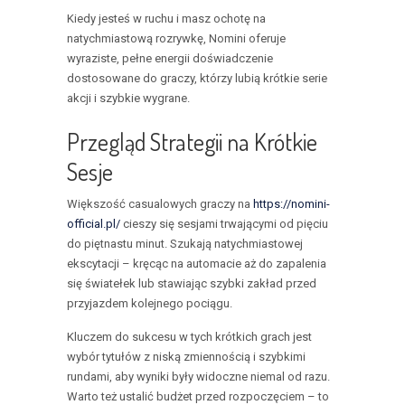
Kiedy jesteś w ruchu i masz ochotę na
natychmiastową rozrywkę, Nomini oferuje
wyraziste, pełne energii doświadczenie
dostosowane do graczy, którzy lubią krótkie serie
akcji i szybkie wygrane.
Przegląd Strategii na Krótkie
Sesje
Większość casualowych graczy na
https://nomini-
official.pl/
cieszy się sesjami trwającymi od pięciu
do piętnastu minut. Szukają natychmiastowej
ekscytacji – kręcąc na automacie aż do zapalenia
się światełek lub stawiając szybki zakład przed
przyjazdem kolejnego pociągu.
Kluczem do sukcesu w tych krótkich grach jest
wybór tytułów z niską zmiennością i szybkimi
rundami, aby wyniki były widoczne niemal od razu.
Warto też ustalić budżet przed rozpoczęciem – to