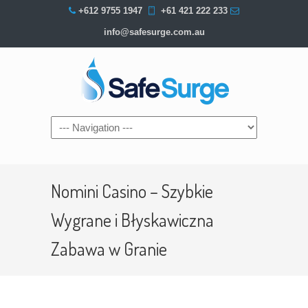
+612 9755 1947
+61 421 222 233
info@safesurge.com.au
Navigation
Nomini Casino – Szybkie
Wygrane i Błyskawiczna
Zabawa w Granie