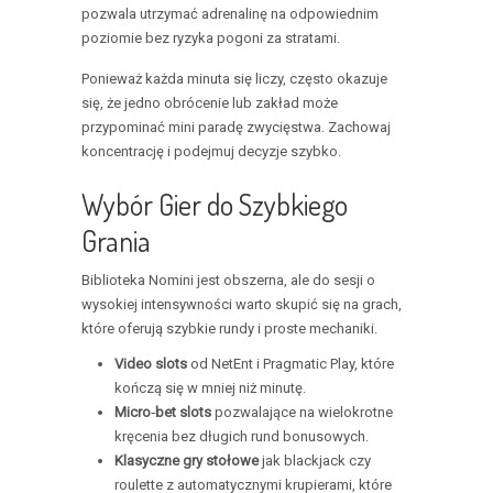
pozwala utrzymać adrenalinę na odpowiednim
poziomie bez ryzyka pogoni za stratami.
Ponieważ każda minuta się liczy, często okazuje
się, że jedno obrócenie lub zakład może
przypominać mini paradę zwycięstwa. Zachowaj
koncentrację i podejmuj decyzje szybko.
Wybór Gier do Szybkiego
Grania
Biblioteka Nomini jest obszerna, ale do sesji o
wysokiej intensywności warto skupić się na grach,
które oferują szybkie rundy i proste mechaniki.
Video slots
od NetEnt i Pragmatic Play, które
kończą się w mniej niż minutę.
Micro‑bet slots
pozwalające na wielokrotne
kręcenia bez długich rund bonusowych.
Klasyczne gry stołowe
jak blackjack czy
roulette z automatycznymi krupierami, które