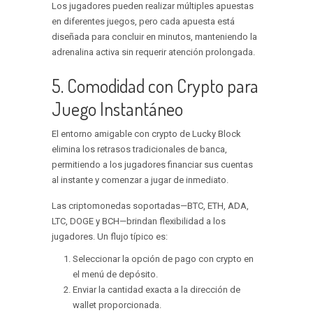
Los jugadores pueden realizar múltiples apuestas
en diferentes juegos, pero cada apuesta está
diseñada para concluir en minutos, manteniendo la
adrenalina activa sin requerir atención prolongada.
5. Comodidad con Crypto para
Juego Instantáneo
El entorno amigable con crypto de Lucky Block
elimina los retrasos tradicionales de banca,
permitiendo a los jugadores financiar sus cuentas
al instante y comenzar a jugar de inmediato.
Las criptomonedas soportadas—BTC, ETH, ADA,
LTC, DOGE y BCH—brindan flexibilidad a los
jugadores. Un flujo típico es:
Seleccionar la opción de pago con crypto en
el menú de depósito.
Enviar la cantidad exacta a la dirección de
wallet proporcionada.