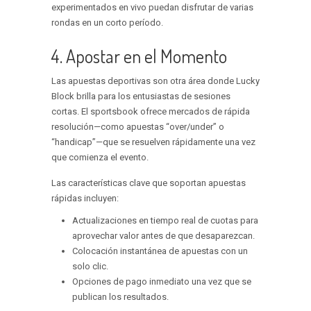
experimentados en vivo puedan disfrutar de varias
rondas en un corto período.
4. Apostar en el Momento
Las apuestas deportivas son otra área donde Lucky
Block brilla para los entusiastas de sesiones
cortas. El sportsbook ofrece mercados de rápida
resolución—como apuestas “over/under” o
“handicap”—que se resuelven rápidamente una vez
que comienza el evento.
Las características clave que soportan apuestas
rápidas incluyen:
Actualizaciones en tiempo real de cuotas para
aprovechar valor antes de que desaparezcan.
Colocación instantánea de apuestas con un
solo clic.
Opciones de pago inmediato una vez que se
publican los resultados.