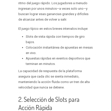
ritmo del juego rápido. Los jugadores a menudo
ingresan por unos minutos—a veces solo uno—y
buscan lograr esas ganancias grandes y difíciles
de alcanzar antes de volver a salir.
El juego típico en estos breves intervalos incluye:
Slots de vista rápida con tiempos de giro
bajos.
Colocación instantánea de apuestas en mesas
en vivo.
Apuestas rápidas en eventos deportivos que
terminan en minutos.
La capacidad de respuesta de la plataforma
asegura que cada clic se sienta inmediato,
manteniendo la acción fluida como un tren de alta
velocidad que nunca se detiene.
2. Selección de Slots para
Acción Rápida