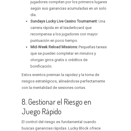
jugadores compiten por los primeros lugares
según sus ganancias acumuladas en un solo
día.
Sundays Lucky Live Casino Tournament:
Una
carrera rápida en el leaderboard que
recompensa a los jugadores con mayor
puntuación en poco tiempo.
Mid‑Week Reload Missions:
Pequeñas tareas
que se pueden completar en minutos y
otorgan giros gratis o créditos de
bonificación.
Estos eventos premian la rapidez y la toma de
riesgos estratégicos, alineándose perfectamente
con la mentalidad de sesiones cortas.
8. Gestionar el Riesgo en
Juego Rápido
El control del riesgo es fundamental cuando
buscas ganancias rápidas. Lucky Block ofrece