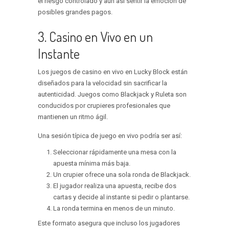
el riesgo controlado y aún así sentir la emoción de
posibles grandes pagos.
3. Casino en Vivo en un
Instante
Los juegos de casino en vivo en Lucky Block están
diseñados para la velocidad sin sacrificar la
autenticidad. Juegos como Blackjack y Ruleta son
conducidos por crupieres profesionales que
mantienen un ritmo ágil.
Una sesión típica de juego en vivo podría ser así:
Seleccionar rápidamente una mesa con la
apuesta mínima más baja.
Un crupier ofrece una sola ronda de Blackjack.
El jugador realiza una apuesta, recibe dos
cartas y decide al instante si pedir o plantarse.
La ronda termina en menos de un minuto.
Este formato asegura que incluso los jugadores