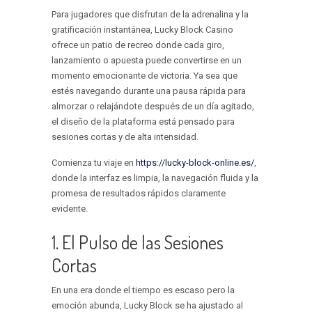
Para jugadores que disfrutan de la adrenalina y la
gratificación instantánea, Lucky Block Casino
ofrece un patio de recreo donde cada giro,
lanzamiento o apuesta puede convertirse en un
momento emocionante de victoria. Ya sea que
estés navegando durante una pausa rápida para
almorzar o relajándote después de un día agitado,
el diseño de la plataforma está pensado para
sesiones cortas y de alta intensidad.
Comienza tu viaje en
https://lucky-block-online.es/
,
donde la interfaz es limpia, la navegación fluida y la
promesa de resultados rápidos claramente
evidente.
1. El Pulso de las Sesiones
Cortas
En una era donde el tiempo es escaso pero la
emoción abunda, Lucky Block se ha ajustado al