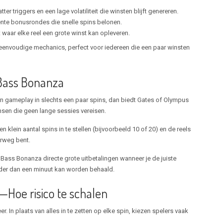
er triggers en een lage volatiliteit die winsten blijft genereren.
nte bonusrondes die snelle spins belonen.
 waar elke reel een grote winst kan opleveren.
n eenvoudige mechanics, perfect voor iedereen die een paar winsten
 Bass Bonanza
 gameplay in slechts een paar spins, dan biedt Gates of Olympus
sen die geen lange sessies vereisen.
n klein aantal spins in te stellen (bijvoorbeeld 10 of 20) en de reels
erweg bent.
Bass Bonanza directe grote uitbetalingen wanneer je de juiste
der dan een minuut kan worden behaald.
—Hoe risico te schalen
r. In plaats van alles in te zetten op elke spin, kiezen spelers vaak