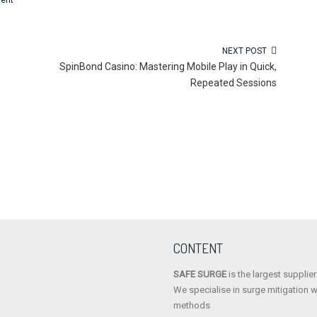
ent
NEXT POST
SpinBond Casino: Mastering Mobile Play in Quick,
Repeated Sessions
CONTENT
SAFE SURGE
is the largest supplie
We specialise in surge mitigation w
methods