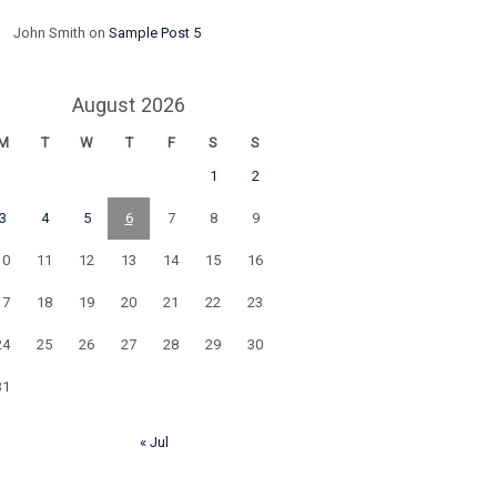
John Smith
on
Sample Post 5
August 2026
M
T
W
T
F
S
S
1
2
3
4
5
6
7
8
9
10
11
12
13
14
15
16
17
18
19
20
21
22
23
24
25
26
27
28
29
30
31
« Jul