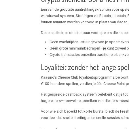
Een van de grootste aantrekkingskrachten voor spele
withdrawal systeem. Stortingen via Bitcoin, Litecoi
binnen minuten worden voltooid in plaats van dagen.
Deze snelheid is onschatbaar voor spelers die na ee
Geen wachttijden—stuur gewoon je opnameverz
Geen grote minimumbedragen—je kunt zoveel op
Crypto transacties omzeilen traditionele bankve
Loyaliteit zonder het lange spe
Kaasino’s Cheese Club loyaliteitsprogramma beloont s
€100 in andere spellen, verdien je één Cheese Point 
Het gespreide cashback systeem betekent dat je tot 
hogere tiers—hoewel het bereiken van die tiers meest
Voor wie zich beperkt tot korte bursts, biedt de Fre
voordeel dat snelle stortingen en snelle sessies stimu