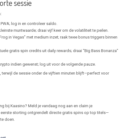
orte sessie
:
PWA; log in en controleer saldo.
kleinste muntwaarde; draai vijf keer om de volatiliteit te peilen.
s Frog in Vegas” met medium inzet; raak twee bonus triggers binnen
tuele gratis spin credits uit daily rewards; draai “Big Bass Bonanza”
crypto indien gewenst; log uit voor de volgende pauze.
terwijl de sessie onder de vijftien minuten blijft—perfect voor
ming bij Kaasino? Meld je vandaag nog aan en claim je
rste storting ontgrendelt directe gratis spins op top titels—
 te doen.