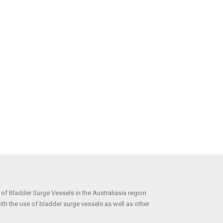
r of Bladder Surge Vessels in the Australiasia region.
ith the use of bladder surge vessels as well as other