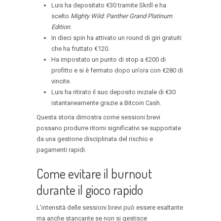
Luis ha depositato €30 tramite Skrill e ha
scelto
Mighty Wild: Panther Grand Platinum
Edition
.
In dieci spin ha attivato un round di giri gratuiti
che ha fruttato €120.
Ha impostato un punto di stop a €200 di
profitto e si è fermato dopo un’ora con €280 di
vincite.
Luis ha ritirato il suo deposito iniziale di €30
istantaneamente grazie a Bitcoin Cash.
Questa storia dimostra come sessioni brevi
possano produrre ritorni significativi se supportate
da una gestione disciplinata del rischio e
pagamenti rapidi.
Come evitare il burnout
durante il gioco rapido
L’intensità delle sessioni brevi può essere esaltante
ma anche stancante se non si gestisce