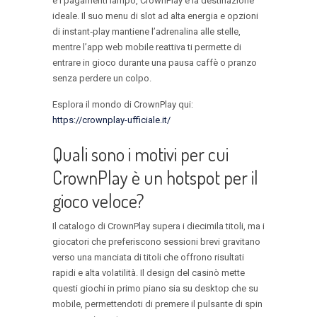
e i pagamenti lampo, CrownPlay è la destinazione
ideale. Il suo menu di slot ad alta energia e opzioni
di instant‑play mantiene l’adrenalina alle stelle,
mentre l’app web mobile reattiva ti permette di
entrare in gioco durante una pausa caffè o pranzo
senza perdere un colpo.
Esplora il mondo di CrownPlay qui:
https://crownplay-ufficiale.it/
Quali sono i motivi per cui
CrownPlay è un hotspot per il
gioco veloce?
Il catalogo di CrownPlay supera i diecimila titoli, ma i
giocatori che preferiscono sessioni brevi gravitano
verso una manciata di titoli che offrono risultati
rapidi e alta volatilità. Il design del casinò mette
questi giochi in primo piano sia su desktop che su
mobile, permettendoti di premere il pulsante di spin