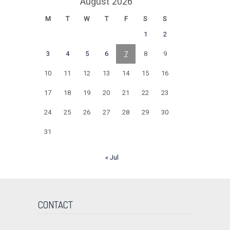
August 2026
M
T
W
T
F
S
S
1
2
3
4
5
6
7
8
9
10
11
12
13
14
15
16
17
18
19
20
21
22
23
24
25
26
27
28
29
30
31
« Jul
CONTACT