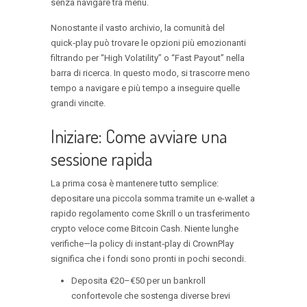
senza navigare tra menu.
Nonostante il vasto archivio, la comunità del
quick‑play può trovare le opzioni più emozionanti
filtrando per “High Volatility” o “Fast Payout” nella
barra di ricerca. In questo modo, si trascorre meno
tempo a navigare e più tempo a inseguire quelle
grandi vincite.
Iniziare: Come avviare una
sessione rapida
La prima cosa è mantenere tutto semplice:
depositare una piccola somma tramite un e-wallet a
rapido regolamento come Skrill o un trasferimento
crypto veloce come Bitcoin Cash. Niente lunghe
verifiche—la policy di instant‑play di CrownPlay
significa che i fondi sono pronti in pochi secondi.
Deposita €20–€50 per un bankroll
confortevole che sostenga diverse brevi