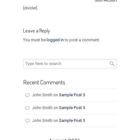
Slot-Action
[divider]
Leave a Reply
You must be
logged in
to post a comment.
Recent Comments
John Smith
on
Sample Post 5
John Smith
on
Sample Post 5
John Smith
on
Sample Post 5