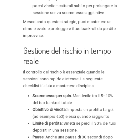
pochi vincite—catturali subito per prolungare la
sessione senza scommesse aggiuntive.
Mescolando queste strategie, puoi mantenere un
ritmo elevato e proteggere il tuo bankroll da perdite
improvvise.
Gestione del rischio in tempo
reale
Il controllo del rischio è essenziale quando le
sessioni sono rapide e intense. La seguente
checklist ti aiuta a mantenere disciplina:
Scommesse per spin:
Mantienile tra il 5–10%
del tuo bankroll totale.
Obiettivo di vincita:
Imposta un profitto target
(ad esempio €50) e esci quando raggiunto.
Limite di perdita:
Smetti se perdi il 30% dei tuoi
depositi in una sessione.
Pause:
Anche una pausa di 30 secondi dopo