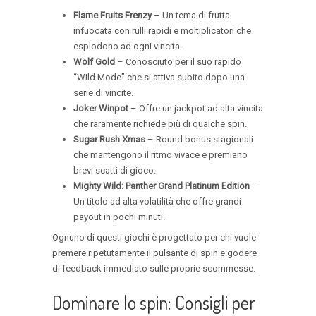
Flame Fruits Frenzy
– Un tema di frutta
infuocata con rulli rapidi e moltiplicatori che
esplodono ad ogni vincita.
Wolf Gold
– Conosciuto per il suo rapido
“Wild Mode” che si attiva subito dopo una
serie di vincite.
Joker Winpot
– Offre un jackpot ad alta vincita
che raramente richiede più di qualche spin.
Sugar Rush Xmas
– Round bonus stagionali
che mantengono il ritmo vivace e premiano
brevi scatti di gioco.
Mighty Wild: Panther Grand Platinum Edition
–
Un titolo ad alta volatilità che offre grandi
payout in pochi minuti.
Ognuno di questi giochi è progettato per chi vuole
premere ripetutamente il pulsante di spin e godere
di feedback immediato sulle proprie scommesse.
Dominare lo spin: Consigli per