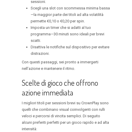
sessioni.
Scegli una slot con scommessa minima bassa
—la maggior parte dei titoli ad alta volatilità
permette €0,10 o €0,20 per spin.
Imposta un timer che si adatti al tuo
programma—30 minuti sono ideali per brevi
scatti.
Disattiva le notifiche sul dispositivo per evitare
distrazioni.
Con questi passaggi, sei pronto a immergerti
nell’azione e mantenere il ritmo.
Scelte di gioco che offrono
azione immediata
I migliori titoli per sessioni brevi su CrownPlay sono
quelli che combinano visual coinvolgenti con rulli
veloci e percorsi di vincita semplici. Di seguito
alcuni preferiti perfetti per un gioco rapido e ad alta
intensità: