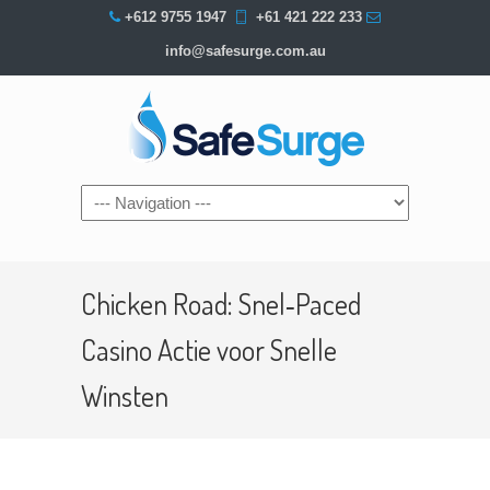
+612 9755 1947
+61 421 222 233
info@safesurge.com.au
Navigation
Chicken Road: Snel‑Paced
Casino Actie voor Snelle
Winsten