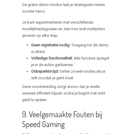
De gratis demo modus laat je strategieën testen
zonder risico.
Je kunt experimenteren met verschillende
moeilijkheidsgraden en zien hoe snel multipliers
groeien op elke stap.
Geen registratie nodig:
Toegang tot de demo
is direct.
Volledige functionaliteit:
Alle functies spiegel
je in de echte geldversie.
Onbeperkte tijd:
Oefen zoveel rondes als je
wilt voordat je geld inzet.
Deze voorbereiding zorgt ervoor dat je snelle
sessies efficiënt blijven zodra je begint met echt
geld te spelen.
9. Veelgemaakte Fouten bij
Speed Gaming