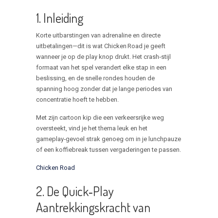
1. Inleiding
Korte uitbarstingen van adrenaline en directe
uitbetalingen—dit is wat Chicken Road je geeft
wanneer je op de play knop drukt. Het crash‑stijl
formaat van het spel verandert elke stap in een
beslissing, en de snelle rondes houden de
spanning hoog zonder dat je lange periodes van
concentratie hoeft te hebben.
Met zijn cartoon kip die een verkeersrijke weg
oversteekt, vind je het thema leuk en het
gameplay‑gevoel strak genoeg om in je lunchpauze
of een koffiebreak tussen vergaderingen te passen.
Chicken Road
2. De Quick‑Play
Aantrekkingskracht van