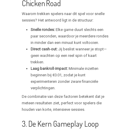
Chicken Road
Waarom trekken spelers naar dit spel voor snelle
sessies? Het antwoord ligt in de structuur:
Snelle rondes:
Elke game duurt slechts een
paar seconden, waardoor je meerdere rondes
in minder dan een minuut kunt voltooien.
Direct cash‑out:
Jij beslist wanneer je stopt—
geen wachten op een reel spin of kaart
trekken.
Laag bankroll‑impact:
Minimale inzetten
beginnen bij €0.01, zodat je kunt
experimenteren zonder zware financiële
verplichtingen.
De combinatie van deze factoren betekent dat je
meteen resultaten ziet, perfect voor spelers die
houden van korte, intensieve sessies.
3. De Kern Gameplay Loop