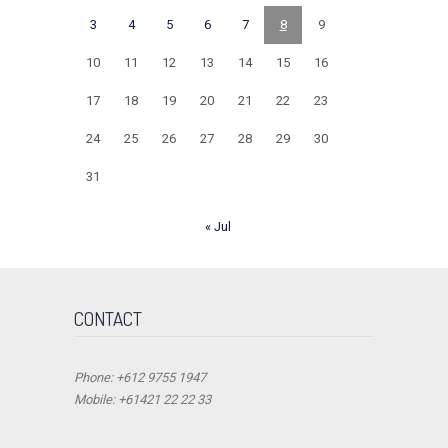
3
4
5
6
7
8
9
10
11
12
13
14
15
16
17
18
19
20
21
22
23
24
25
26
27
28
29
30
31
« Jul
CONTACT
Phone: +612 9755 1947
Mobile: +61421 22 22 33