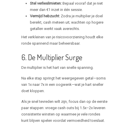
Stel verlieslimieten:
Bepaal vooraf dat je niet
meer dan €1 inzet in één sessie.
Vermijd hebzucht:
Zodra je multiplier je doel
bereikt, cash meteen uit; wachten op hogere
getallen werkt vaak averechts.
Het verkleinen van je risicovoorziening houdt elke
ronde spannend maar beheersbaar.
6. De Multiplier Surge
De multiplier is het hart van snelle spanning.
Na elke stap springt het weergegeven getal—soms
van 1x naar 7x in een oogwenk—wat je hart sneller
doet kloppen.
Als je snel tevreden wilt zijn, focus dan op de eerste
paar stappen: vroege cash outs bij 1.5x–2x leveren
consistente winsten op waarmee je vele rondes
kunt blijven spelen voordat vermoeidheid toeslaat.