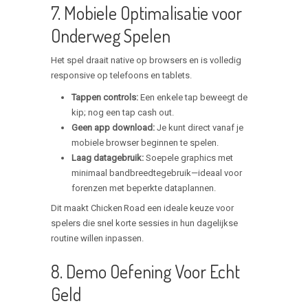
7. Mobiele Optimalisatie voor
Onderweg Spelen
Het spel draait native op browsers en is volledig
responsive op telefoons en tablets.
Tappen controls:
Een enkele tap beweegt de
kip; nog een tap cash out.
Geen app download:
Je kunt direct vanaf je
mobiele browser beginnen te spelen.
Laag datagebruik:
Soepele graphics met
minimaal bandbreedtegebruik—ideaal voor
forenzen met beperkte dataplannen.
Dit maakt Chicken Road een ideale keuze voor
spelers die snel korte sessies in hun dagelijkse
routine willen inpassen.
8. Demo Oefening Voor Echt
Geld