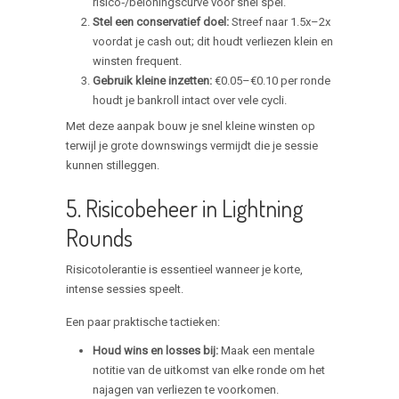
risico‑/beloningscurve voor snel spel.
Stel een conservatief doel:
Streef naar 1.5x–2x
voordat je cash out; dit houdt verliezen klein en
winsten frequent.
Gebruik kleine inzetten:
€0.05–€0.10 per ronde
houdt je bankroll intact over vele cycli.
Met deze aanpak bouw je snel kleine winsten op
terwijl je grote downswings vermijdt die je sessie
kunnen stilleggen.
5. Risicobeheer in Lightning
Rounds
Risicotolerantie is essentieel wanneer je korte,
intense sessies speelt.
Een paar praktische tactieken:
Houd wins en losses bij:
Maak een mentale
notitie van de uitkomst van elke ronde om het
najagen van verliezen te voorkomen.