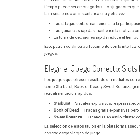
tiempo puede ser embriagadora. Los jugadores que pr
la misma emoción instantánea una y otra vez.
Las ráfagas cortas mantienen alta la participaci
Las ganancias rápidas mantienen la motivación
La toma de decisiones rápida reduce el tiempo 
Este patrón se alinea perfectamente con la interfaz 
juegos.
Elegir el Juego Correcto: Slot
Los juegos que ofrecen resultados inmediatos son es
como Starburst, Book of Dead y Sweet Bonanza gene
retroalimentación rápidos.
Starburst
– Visuales explosivos, respins rápido
Book of Dead
– Tiradas gratis expansivas pero
Sweet Bonanza
– Ganancias en estilo cluster c
La selección de estos títulos en la plataforma asegur
esperar cargas largas de juego.