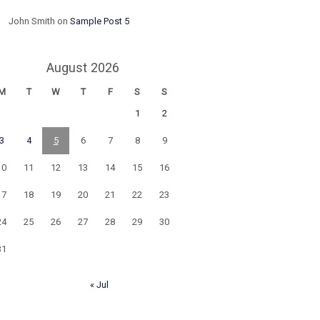
John Smith
on
Sample Post 5
August 2026
M
T
W
T
F
S
S
1
2
3
4
5
6
7
8
9
10
11
12
13
14
15
16
17
18
19
20
21
22
23
24
25
26
27
28
29
30
31
« Jul