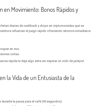
 en Movimiento: Bonos Rápidos y
ofertas diarias de cashback y drops en criptomonedas que se
incentivos refuerzan el juego rápido ofreciendo retornos inmediatos
rupier en vivo.
esiones cortas.
cia rápida te deje algo extra sin esperar un ciclo de jackpot
en la Vida de un Entusiasta de la
durante la pausa para el café (45 segundos).