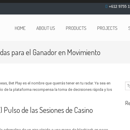
+612 9755 1
HOME
ABOUT US
PRODUCTS
PROJECTS
idas para el Ganador en Movimiento
as, Bet Play es el nombre que querrás tener en tu radar. Ya sea en
eño de la plataforma recompensa la toma de decisiones rápida y los
R
l Pulso de las Sesiones de Casino
 adrenalina de un giro rápido o una mano de blackjack en poco