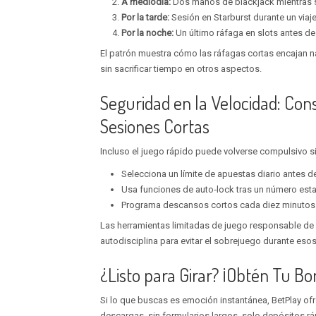
A mediodía:
Dos manos de blackjack mientras se 
Por la tarde:
Sesión en Starburst durante un viaje
Por la noche:
Un último ráfaga en slots antes de
El patrón muestra cómo las ráfagas cortas encajan nat
sin sacrificar tiempo en otros aspectos.
Seguridad en la Velocidad: Co
Sesiones Cortas
Incluso el juego rápido puede volverse compulsivo s
Selecciona un límite de apuestas diario antes de
Usa funciones de auto‑lock tras un número esta
Programa descansos cortos cada diez minutos
Las herramientas limitadas de juego responsable de l
autodisciplina para evitar el sobrejuego durante esos
¿Listo para Girar? ¡Obtén Tu B
Si lo que buscas es emoción instantánea, BetPlay of
descargas, sin formularios largos, solo depósitos r