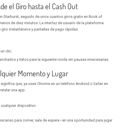
de el Giro hasta el Cash Out
n Starburst, seguido de unos cuantos giros gratis en Book of
enos de diez minutos. La interfaz de usuario de la plataforma
 giro instantáneos y pantallas de pago rápidas.
un clic.
anchados y listos para la siguiente ronda sin pausas innecesarias.
alquier Momento y Lugar
ignifica que, ya uses Chrome en un teléfono Android o Safari en
nstalar una app.
cualquier dispositivo.
escanso para comer, sala de espera—en una oportunidad para jugar