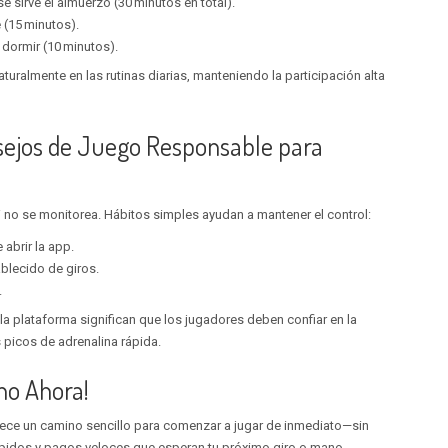
sirve el almuerzo (30 minutos en total).
 (15 minutos).
 dormir (10 minutos).
uralmente en las rutinas diarias, manteniendo la participación alta
nsejos de Juego Responsable para
i no se monitorea. Hábitos simples ayudan a mantener el control:
 abrir la app.
blecido de giros.
.
a plataforma significan que los jugadores deben confiar en la
 picos de adrenalina rápida.
ono Ahora!
rece un camino sencillo para comenzar a jugar de inmediato—sin
ápidos y pagos veloces que esperan tu próximo giro o mano.