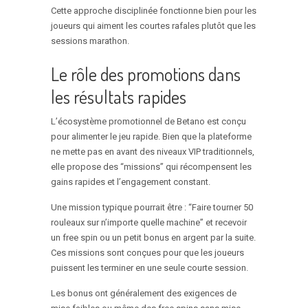
Cette approche disciplinée fonctionne bien pour les
joueurs qui aiment les courtes rafales plutôt que les
sessions marathon.
Le rôle des promotions dans
les résultats rapides
L’écosystème promotionnel de Betano est conçu
pour alimenter le jeu rapide. Bien que la plateforme
ne mette pas en avant des niveaux VIP traditionnels,
elle propose des “missions” qui récompensent les
gains rapides et l’engagement constant.
Une mission typique pourrait être : “Faire tourner 50
rouleaux sur n’importe quelle machine” et recevoir
un free spin ou un petit bonus en argent par la suite.
Ces missions sont conçues pour que les joueurs
puissent les terminer en une seule courte session.
Les bonus ont généralement des exigences de