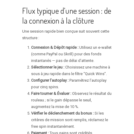
Flux typique d’une session : de
la connexion à la clôture
Une session rapide bien conçue suit souvent cette
structure :
Connexion & Dépôt rapide :
Utilisez un e-wallet
(comme PayPal ou Skrill) pour des fonds
instantanés — pas de délai d’attente.
Sélectionner le jeu :
Choisissez une machine à
sous à jeu rapide dans le filtre “Quick Wins”.
Configurer l’autoplay :
Paramétrez l’autoplay
pour cinq spins.
Faire tourner & Évaluer :
Observez le résultat du
rouleau ; si le gain dépasse le seuil,
augmentez la mise de 10 %.
Vérifier le déclenchement du bonus :
Si les
critères de mission sont remplis, réclamez le
free spin instantanément.
Paiement :
Tous gains sont crédités