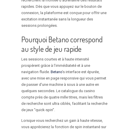
recherchent la montée d’adrénaline des résultats
rapides. Dès que vous appuyez sur le bouton de
connexion, la plateforme est conçue pour offrir une
excitation instantanée sans la longueur des
sessions prolongées.
Pourquoi Betano correspond
au style de jeu rapide
Les sessions courtes et à haute intensité
prospèrent grâce à l’immédiateté et à une
navigation fluide.
Betano
’s interface est épurée,
avec une mise en page responsive qui vous permet
de passer d’une machine à sous à une autre en
quelques secondes. Le catalogue du casino
compte près de quatre mille titres, mais les filtres
de recherche sont ultra ciblés, facilitant la recherche
de jeux “quick‑spin”.
Lorsque vous recherchez un gain à haute vitesse,
vous apprécierez la fonction de spin instantané sur