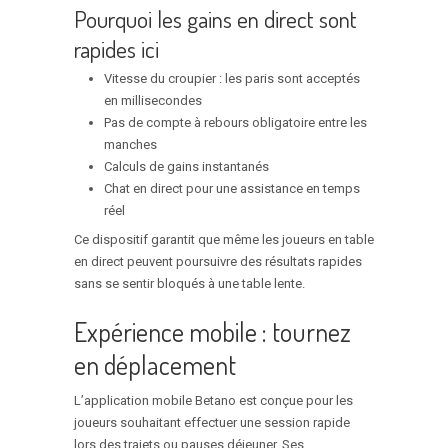
Pourquoi les gains en direct sont
rapides ici
Vitesse du croupier : les paris sont acceptés
en millisecondes
Pas de compte à rebours obligatoire entre les
manches
Calculs de gains instantanés
Chat en direct pour une assistance en temps
réel
Ce dispositif garantit que même les joueurs en table
en direct peuvent poursuivre des résultats rapides
sans se sentir bloqués à une table lente.
Expérience mobile : tournez
en déplacement
L’application mobile Betano est conçue pour les
joueurs souhaitant effectuer une session rapide
lors des trajets ou pauses déjeuner. Ses