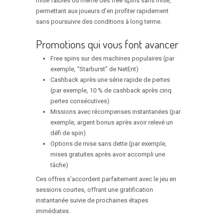
mise faibles ou même des free spins sans mise,
permettant aux joueurs d’en profiter rapidement
sans poursuivre des conditions à long terme.
Promotions qui vous font avancer
Free spins sur des machines populaires (par
exemple, “Starburst” de NetEnt)
Cashback après une série rapide de pertes
(par exemple, 10 % de cashback après cinq
pertes consécutives)
Missions avec récompenses instantanées (par
exemple, argent bonus après avoir relevé un
défi de spin)
Options de mise sans dette (par exemple,
mises gratuites après avoir accompli une
tâche)
Ces offres s’accordent parfaitement avec le jeu en
sessions courtes, offrant une gratification
instantanée suivie de prochaines étapes
immédiates.