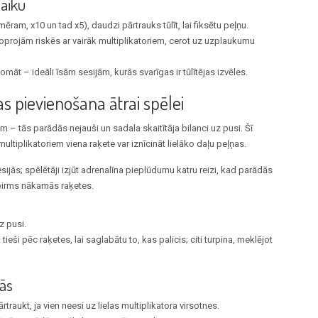
aiku
mēram, x10 un tad x5), daudzi pārtrauks tūlīt, lai fiksētu peļņu.
joprojām riskēs ar vairāk multiplikatoriem, cerot uz uzplaukumu
omāt – ideāli īsām sesijām, kurās svarīgas ir tūlītējas izvēles.
 pievienošana ātrai spēlei
 – tās parādās nejauši un sadala skaitītāja bilanci uz pusi. Šī
ultiplikatoriem viena raķete var iznīcināt lielāko daļu peļņas.
ijās; spēlētāji izjūt adrenalīna pieplūdumu katru reizi, kad parādās
t pirms nākamās raķetes.
z pusi.
tieši pēc raķetes, lai saglabātu to, kas palicis; citi turpina, meklējot
jās
rtraukt, ja vien neesi uz lielas multiplikatora virsotnes.