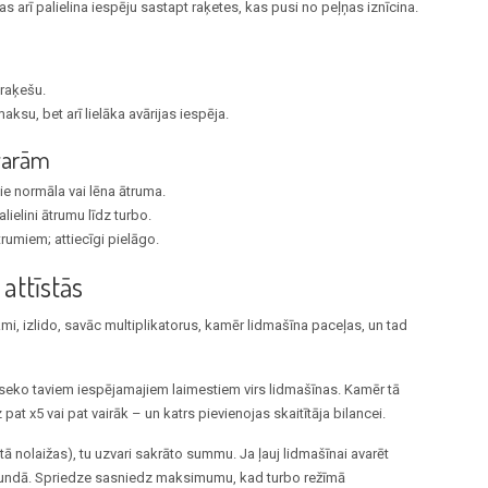
 tas arī palielina iespēju sastapt raķetes, kas pusi no peļņas iznīcina.
 raķešu.
aksu, bet arī lielāka avārijas iespēja.
varām
e normāla vai lēna ātruma.
alielini ātrumu līdz turbo.
rumiem; attiecīgi pielāgo.
attīstās
ikmi, izlido, savāc multiplikatorus, kamēr lidmašīna paceļas, un tad
 seko taviem iespējamajiem laimestiem virs lidmašīnas. Kamēr tā
 pat x5 vai pat vairāk – un katrs pievienojas skaitītāja bilancei.
 tā nolaižas), tu uzvari sakrāto summu. Ja ļauj lidmašīnai avarēt
 raundā. Spriedze sasniedz maksimumu, kad turbo režīmā