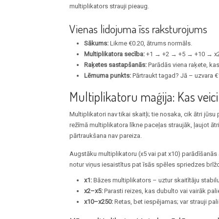
multiplikators strauji pieaug.
Vienas lidojuma īss raksturojums
Sākums:
Likme €0.20, ātrums normāls.
Multiplikatora secība:
+1 → +2 → +5 → +10 → x2
Raķetes sastapšanās:
Parādās viena raķete, kas 
Lēmuma punkts:
Pārtraukt tagad? Jā – uzvara €
Multiplikatoru maģija: Kas veic
Multiplikatori nav tikai skaitļi; tie nosaka, cik ātri jū
režīmā multiplikatora līkne paceļas straujāk, ļaujot ātri
pārtraukšana nav pareiza.
Augstāku multiplikatoru (x5 vai pat x10) parādīšanās āt
notur viņus iesaistītus pat īsās spēles spriedzes brīž
x1:
Bāzes multiplikators – uztur skaitītāju stabilu
x2–x5:
Parasti reizes, kas dubulto vai vairāk pali
x10–x250:
Retas, bet iespējamas; var strauji pal