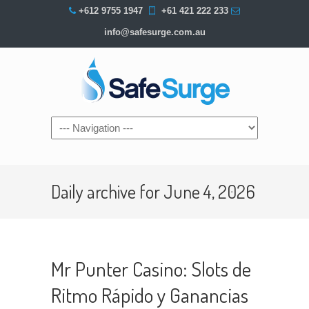
+612 9755 1947
+61 421 222 233
info@safesurge.com.au
Navigation
Daily archive for June 4, 2026
Mr Punter Casino: Slots de
Ritmo Rápido y Ganancias