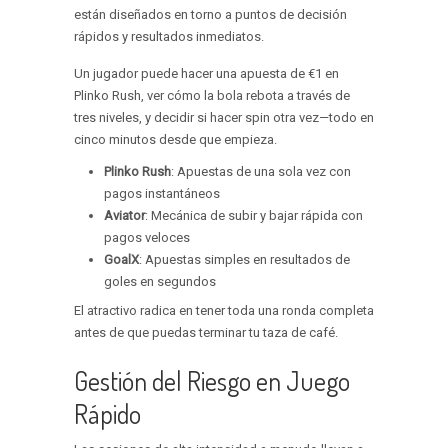
están diseñados en torno a puntos de decisión
rápidos y resultados inmediatos.
Un jugador puede hacer una apuesta de €1 en
Plinko Rush, ver cómo la bola rebota a través de
tres niveles, y decidir si hacer spin otra vez—todo en
cinco minutos desde que empieza.
Plinko Rush
: Apuestas de una sola vez con
pagos instantáneos
Aviator
: Mecánica de subir y bajar rápida con
pagos veloces
GoalX
: Apuestas simples en resultados de
goles en segundos
El atractivo radica en tener toda una ronda completa
antes de que puedas terminar tu taza de café.
Gestión del Riesgo en Juego
Rápido