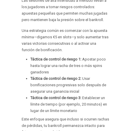
Las sesiones de alta intensidad a menudo llevan a
los jugadores a tomar riesgos controlados:
apuestas pequeñas que permiten muchas jugadas
pero mantienen baja la presión sobre el bankroll.
Una estrategia común es comenzar con la apuesta
mínima—digamos €5 en slots—y solo aumentar tras
varias victorias consecutivas o al activar una
función de bonificación.
Táctica de control de riesgo 1:
Apostar poco
hasta lograr una racha de tres o más spins
ganadores
Táctica de control de riesgo 2:
Usar
bonificaciones progresivas solo después de
asegurar una ganancia inicial
Táctica de control de riesgo 3:
Establecer un
límite de tiempo (por ejemplo, 20 minutos) en
lugar de un límite monetario
Este enfoque asegura que incluso si ocurren rachas
de pérdidas, tu bankroll permanezca intacto para