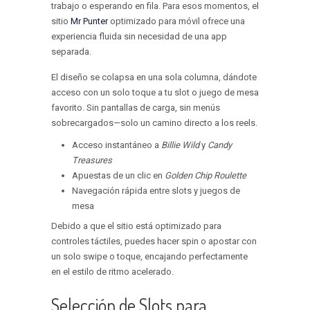
trabajo o esperando en fila. Para esos momentos, el
sitio
Mr Punter
optimizado para móvil ofrece una
experiencia fluida sin necesidad de una app
separada.
El diseño se colapsa en una sola columna, dándote
acceso con un solo toque a tu slot o juego de mesa
favorito. Sin pantallas de carga, sin menús
sobrecargados—solo un camino directo a los reels.
Acceso instantáneo a
Billie Wild
y
Candy
Treasures
Apuestas de un clic en
Golden Chip Roulette
Navegación rápida entre slots y juegos de
mesa
Debido a que el sitio está optimizado para
controles táctiles, puedes hacer spin o apostar con
un solo swipe o toque, encajando perfectamente
en el estilo de ritmo acelerado.
Selección de Slots para