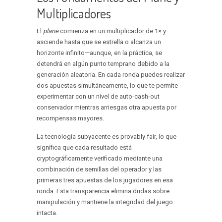
Multiplicadores
El
plane
comienza en un multiplicador de 1× y
asciende hasta que se estrella o alcanza un
horizonte infinito—aunque, en la práctica, se
detendrá en algún punto temprano debido a la
generación aleatoria. En cada ronda puedes realizar
dos apuestas simultáneamente, lo que te permite
experimentar con un nivel de auto‑cash‑out
conservador mientras arriesgas otra apuesta por
recompensas mayores.
La tecnología subyacente es provably fair, lo que
significa que cada resultado está
cryptográficamente verificado mediante una
combinación de semillas del operador y las
primeras tres apuestas de los jugadores en esa
ronda. Esta transparencia elimina dudas sobre
manipulación y mantiene la integridad del juego
intacta.