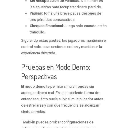
Sin Recuperación de Pérdidas:
No aumentes
las apuestas para recuperar dinero perdido.
Pausas:
Toma una breve pausa después de
tres pérdidas consecutivas.
Chequeo Emocional:
Juega solo cuando estés
tranquilo.
Siguiendo estas pautas, los jugadores mantienen el
control sobre sus sesiones cortas y mantienen la
experiencia divertida.
Pruebas en Modo Demo:
Perspectivas
El modo demo te permite simular rondas sin
arriesgar dinero real. Es una excelente forma de
entender cuánto suele subir el multiplicador antes
de estrellarse y con qué frecuencia se alcanzan
ciertos niveles.
También puedes probar configuraciones de