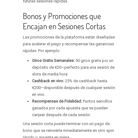
futuras sesiones rápidas.
Bonos y Promociones que
Encajan en Sesiones Cortas
Las promociones de la plataforma están diseñadas
para acelerar el juego y recompensar las ganancias
rápidas. Por ejemplo:
Giros Gratis Semanales:
50 giros gratis por un
depósito de €20—perfecto para una sesión de
slots de media hora.
Cashback en vivo:
25% de cashback hasta
€200—disponible después de cualquier sesión
en vivo.
Recompensas de Fidelidad:
Puntos sencillos
ganados por cada apuesta que se pueden
canjear después de cada sesión.
Una sesión corta puede terminar con un pago de
bono que se reinvierte inmediatamente en otro spin
rápido o apuesta en mesa.