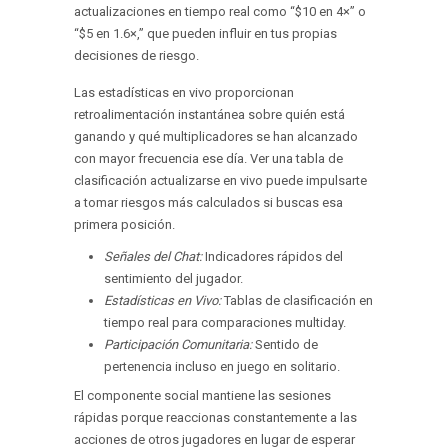
actualizaciones en tiempo real como “$10 en 4×” o
“$5 en 1.6×,” que pueden influir en tus propias
decisiones de riesgo.
Las estadísticas en vivo proporcionan
retroalimentación instantánea sobre quién está
ganando y qué multiplicadores se han alcanzado
con mayor frecuencia ese día. Ver una tabla de
clasificación actualizarse en vivo puede impulsarte
a tomar riesgos más calculados si buscas esa
primera posición.
Señales del Chat:
Indicadores rápidos del
sentimiento del jugador.
Estadísticas en Vivo:
Tablas de clasificación en
tiempo real para comparaciones multiday.
Participación Comunitaria:
Sentido de
pertenencia incluso en juego en solitario.
El componente social mantiene las sesiones
rápidas porque reaccionas constantemente a las
acciones de otros jugadores en lugar de esperar