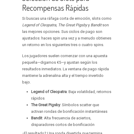
Recompensas Rápidas
Si buscas una ráfaga corta de emoción, slots como
Legend of Cleopatra
,
The Great Pigsby
y
Bandit
son
las mejores opciones. Sus ciclos de pago son
ajustados: haces spin una vez y a menudo obtienes
un retorno en los siguientes tres o cuatro spins.
Los jugadores suelen comenzar con una apuesta
pequeña—digamos €5—y ajustan según los
resultados inmediatos. La ventana de pago rápida
mantiene la adrenalina alta y el tiempo invertido
bajo.
Legend of Cleopatra
: Baja volatilidad, retornos
rápidos
The Great Pigsby
: Símbolos scatter que
activan rondas de bonificación instantáneas
Bandit
: Alta frecuencia de aciertos,
disparadores cortos de bonificación
¿El resultado? Una ronda divertida que termina