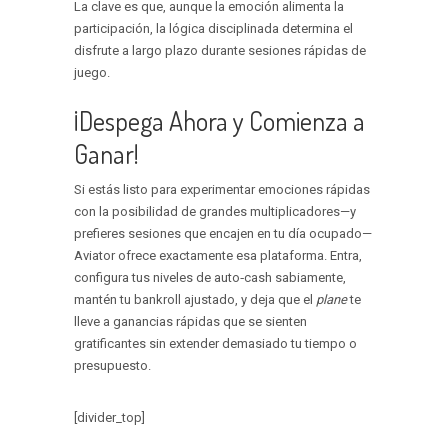
La clave es que, aunque la emoción alimenta la
participación, la lógica disciplinada determina el
disfrute a largo plazo durante sesiones rápidas de
juego.
¡Despega Ahora y Comienza a
Ganar!
Si estás listo para experimentar emociones rápidas
con la posibilidad de grandes multiplicadores—y
prefieres sesiones que encajen en tu día ocupado—
Aviator ofrece exactamente esa plataforma. Entra,
configura tus niveles de auto‑cash sabiamente,
mantén tu bankroll ajustado, y deja que el
plane
te
lleve a ganancias rápidas que se sienten
gratificantes sin extender demasiado tu tiempo o
presupuesto.
[divider_top]