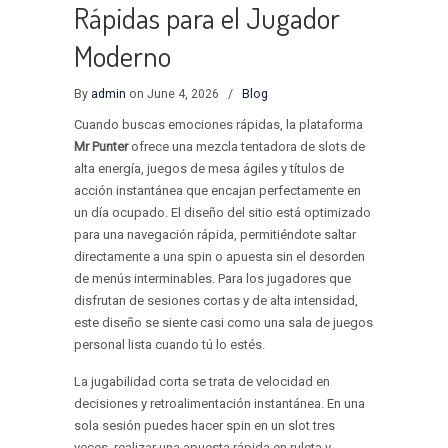
Rápidas para el Jugador
Moderno
By
admin
on June 4, 2026
/
Blog
Cuando buscas emociones rápidas, la plataforma
Mr Punter
ofrece una mezcla tentadora de slots de
alta energía, juegos de mesa ágiles y títulos de
acción instantánea que encajan perfectamente en
un día ocupado. El diseño del sitio está optimizado
para una navegación rápida, permitiéndote saltar
directamente a una spin o apuesta sin el desorden
de menús interminables. Para los jugadores que
disfrutan de sesiones cortas y de alta intensidad,
este diseño se siente casi como una sala de juegos
personal lista cuando tú lo estés.
La jugabilidad corta se trata de velocidad en
decisiones y retroalimentación instantánea. En una
sola sesión puedes hacer spin en un slot tres
veces, realizar una apuesta rápida en ruleta y