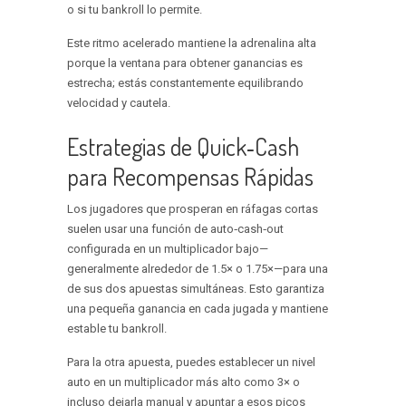
o si tu bankroll lo permite.
Este ritmo acelerado mantiene la adrenalina alta
porque la ventana para obtener ganancias es
estrecha; estás constantemente equilibrando
velocidad y cautela.
Estrategias de Quick‑Cash
para Recompensas Rápidas
Los jugadores que prosperan en ráfagas cortas
suelen usar una función de auto‑cash‑out
configurada en un multiplicador bajo—
generalmente alrededor de 1.5× o 1.75×—para una
de sus dos apuestas simultáneas. Esto garantiza
una pequeña ganancia en cada jugada y mantiene
estable tu bankroll.
Para la otra apuesta, puedes establecer un nivel
auto en un multiplicador más alto como 3× o
incluso dejarla manual y apuntar a esos picos