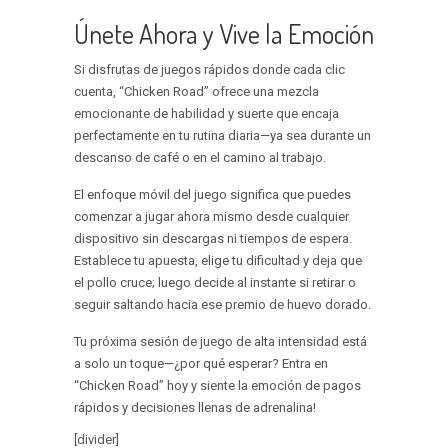
Únete Ahora y Vive la Emoción
Si disfrutas de juegos rápidos donde cada clic
cuenta, “Chicken Road” ofrece una mezcla
emocionante de habilidad y suerte que encaja
perfectamente en tu rutina diaria—ya sea durante un
descanso de café o en el camino al trabajo.
El enfoque móvil del juego significa que puedes
comenzar a jugar ahora mismo desde cualquier
dispositivo sin descargas ni tiempos de espera.
Establece tu apuesta, elige tu dificultad y deja que
el pollo cruce; luego decide al instante si retirar o
seguir saltando hacia ese premio de huevo dorado.
Tu próxima sesión de juego de alta intensidad está
a solo un toque—¿por qué esperar? Entra en
“Chicken Road” hoy y siente la emoción de pagos
rápidos y decisiones llenas de adrenalina!
[divider]