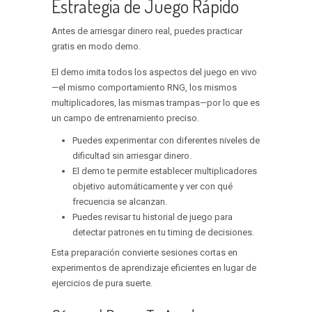
Estrategia de Juego Rápido
Antes de arriesgar dinero real, puedes practicar
gratis en modo demo.
El demo imita todos los aspectos del juego en vivo
—el mismo comportamiento RNG, los mismos
multiplicadores, las mismas trampas—por lo que es
un campo de entrenamiento preciso.
Puedes experimentar con diferentes niveles de
dificultad sin arriesgar dinero.
El demo te permite establecer multiplicadores
objetivo automáticamente y ver con qué
frecuencia se alcanzan.
Puedes revisar tu historial de juego para
detectar patrones en tu timing de decisiones.
Esta preparación convierte sesiones cortas en
experimentos de aprendizaje eficientes en lugar de
ejercicios de pura suerte.