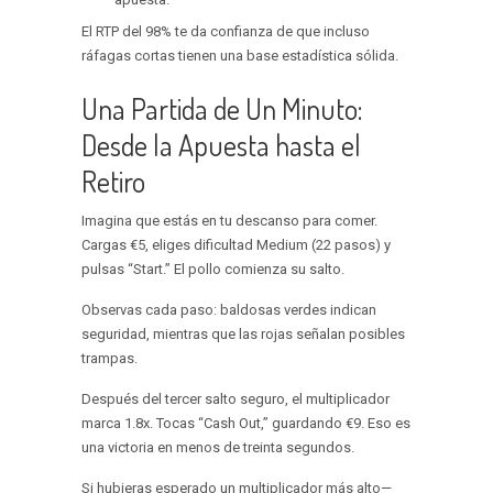
El RTP del 98% te da confianza de que incluso
ráfagas cortas tienen una base estadística sólida.
Una Partida de Un Minuto:
Desde la Apuesta hasta el
Retiro
Imagina que estás en tu descanso para comer.
Cargas €5, eliges dificultad Medium (22 pasos) y
pulsas “Start.” El pollo comienza su salto.
Observas cada paso: baldosas verdes indican
seguridad, mientras que las rojas señalan posibles
trampas.
Después del tercer salto seguro, el multiplicador
marca 1.8x. Tocas “Cash Out,” guardando €9. Eso es
una victoria en menos de treinta segundos.
Si hubieras esperado un multiplicador más alto—