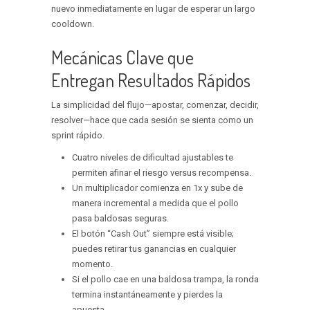
nuevo inmediatamente en lugar de esperar un largo
cooldown.
Mecánicas Clave que
Entregan Resultados Rápidos
La simplicidad del flujo—apostar, comenzar, decidir,
resolver—hace que cada sesión se sienta como un
sprint rápido.
Cuatro niveles de dificultad ajustables te
permiten afinar el riesgo versus recompensa.
Un multiplicador comienza en 1x y sube de
manera incremental a medida que el pollo
pasa baldosas seguras.
El botón “Cash Out” siempre está visible;
puedes retirar tus ganancias en cualquier
momento.
Si el pollo cae en una baldosa trampa, la ronda
termina instantáneamente y pierdes la
apuesta.