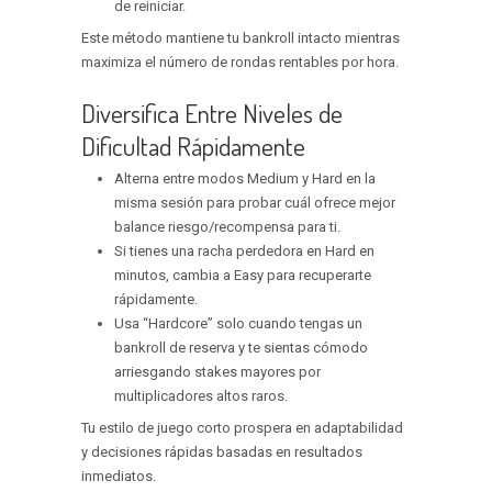
de reiniciar.
Este método mantiene tu bankroll intacto mientras
maximiza el número de rondas rentables por hora.
Diversifica Entre Niveles de
Dificultad Rápidamente
Alterna entre modos Medium y Hard en la
misma sesión para probar cuál ofrece mejor
balance riesgo/recompensa para ti.
Si tienes una racha perdedora en Hard en
minutos, cambia a Easy para recuperarte
rápidamente.
Usa “Hardcore” solo cuando tengas un
bankroll de reserva y te sientas cómodo
arriesgando stakes mayores por
multiplicadores altos raros.
Tu estilo de juego corto prospera en adaptabilidad
y decisiones rápidas basadas en resultados
inmediatos.