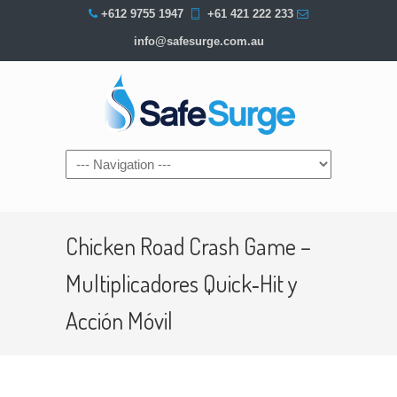
+612 9755 1947
+61 421 222 233
info@safesurge.com.au
Navigation
Chicken Road Crash Game –
Multiplicadores Quick‑Hit y
Acción Móvil