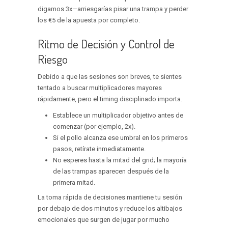
digamos 3x—arriesgarías pisar una trampa y perder
los €5 de la apuesta por completo.
Ritmo de Decisión y Control de
Riesgo
Debido a que las sesiones son breves, te sientes
tentado a buscar multiplicadores mayores
rápidamente, pero el timing disciplinado importa.
Establece un multiplicador objetivo antes de
comenzar (por ejemplo, 2x).
Si el pollo alcanza ese umbral en los primeros
pasos, retírate inmediatamente.
No esperes hasta la mitad del grid; la mayoría
de las trampas aparecen después de la
primera mitad.
La toma rápida de decisiones mantiene tu sesión
por debajo de dos minutos y reduce los altibajos
emocionales que surgen de jugar por mucho